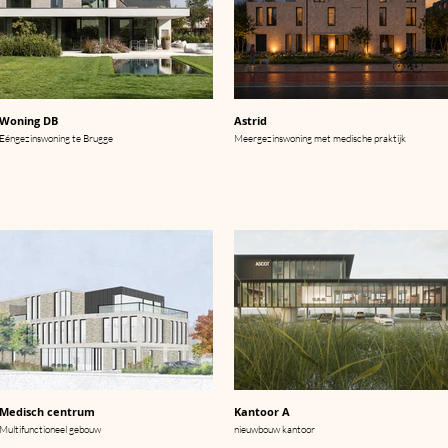
Woning DB
Astrid
Eéngezinswoning te Brugge
Meergezinswoning met medische praktijk
Medisch centrum
Kantoor A
Multifunctioneel gebouw
nieuwbouw kantoor