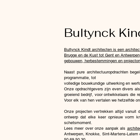
Bultynck Kin
Bultynck Kindt architecten is een archit
Brugge en de Kust tot Gent en Antwerpen,
gebouwen, herbestemmingen en projectontw
Naast pure architectuuropdrachten begel
programmatie, tot
volledige bouwkundige uitwerking en werfo
Onze opdrachtgevers zijn even divers als
groeiend bedrijf, voor ontwikkelaars die
Voor elk van hen vertalen we hetzelfde o
Onze projecten vertrekken altijd vanuit
ontwerp dat elke keer opnieuw vorm krij
schetsmoment.
Lees meer over onze aanpak als
archite
Antwerpen, Knokke, Sint-Martens-Latem e
50 69 50 30.