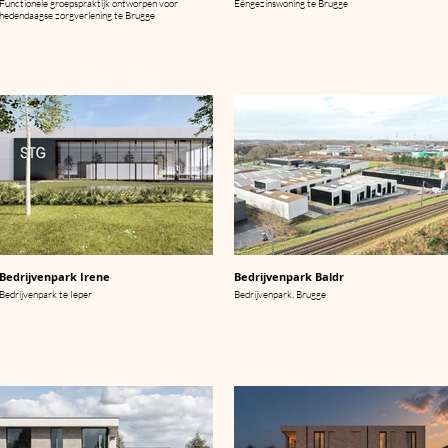
Functionele groepspraktijk ontworpen voor
Eéngezinswoning te Brugge
hedendaagse zorgverlening te Brugge
Bedrijvenpark Irene
Bedrijvenpark Baldr
Bedrijvenpark te Ieper
Bedrijvenpark, Brugge