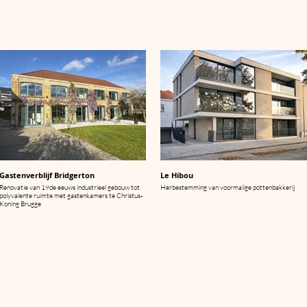
Gastenverblijf Bridgerton
Le Hibou
Renovatie van 19de eeuws industrieel gebouw tot
Herbestemming van voormalige pottenbakkerij
polyvalente ruimte met gastenkamers te Christus-
Koning Brugge