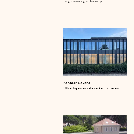
Eengezinswoning te Oostkamp
Kantoor Lievens
Uitbreiding en renovatie van kantoor Lievens