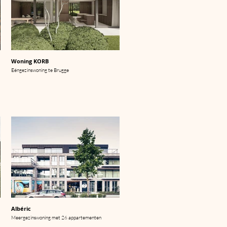
Woning KORB
Eéngezinswoning te Brugge
Albéric
Meergezinswoning met 26 appartementen