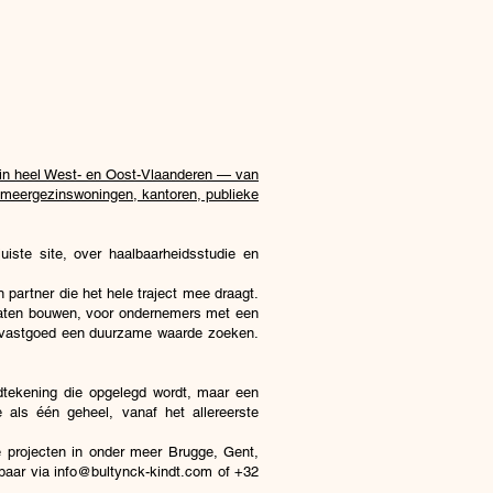
n in heel West- en Oost-Vlaanderen — van
 meergezinswoningen, kantoren, publieke
iste site, over haalbaarheidsstudie en
partner die het hele traject mee draagt.
a laten bouwen, voor ondernemers met een
 in vastgoed een duurzame waarde zoeken.
dtekening die opgelegd wordt, maar een
 als één geheel, vanaf het allereerste
e projecten in onder meer Brugge, Gent,
baar via
info@bultynck-kindt.com
of +32