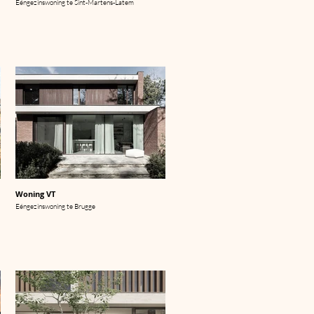
Eéngezinswoning te Sint-Martens-Latem
Woning VT
Eéngezinswoning te Brugge