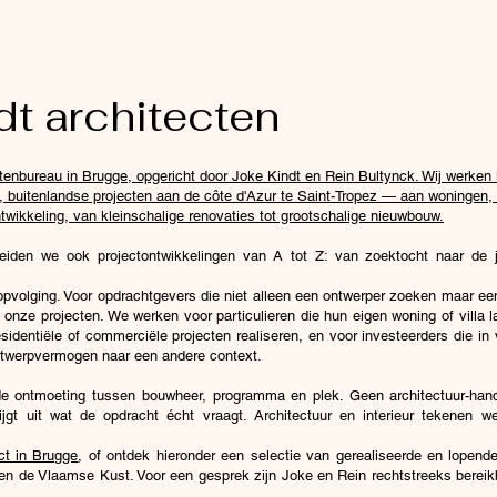
dt architecten
ectenbureau in Brugge, opgericht door Joke Kindt en Rein Bultynck. Wij werke
 buitenlandse projecten aan de côte d'Azur te Saint-Tropez — aan woningen,
ikkeling, van kleinschalige renovaties tot grootschalige nieuwbouw.
eiden we ook projectontwikkelingen van A tot Z: van zoektocht naar de ju
pvolging. Voor opdrachtgevers die niet alleen een ontwerper zoeken maar een 
 onze projecten. We werken voor particulieren die hun eigen woning of vill
 residentiële of commerciële projecten realiseren, en voor investeerders die
ntwerpvermogen naar een andere context.
 de ontmoeting tussen bouwheer, programma en plek. Geen architectuur-han
gt uit wat de opdracht écht vraagt. Architectuur en interieur tekenen we
ct in Brugge
, of ontdek hieronder een selectie van gerealiseerde en lopend
n de Vlaamse Kust. Voor een gesprek zijn Joke en Rein rechtstreeks bereik