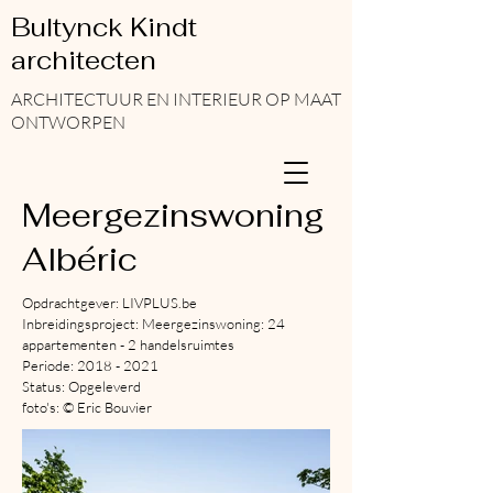
Bultynck Kindt
architecten
ARCHITECTUUR EN INTERIEUR OP MAAT
ONTWORPEN
Meergezinswoning
Albéric
Opdrachtgever: LIVPLUS.be
Inbreidingsproject: Meergezinswoning: 24
appartementen - 2 handelsruimtes
Periode: 2018 - 2021
Status: Opgeleverd
foto's: © Eric Bouvier