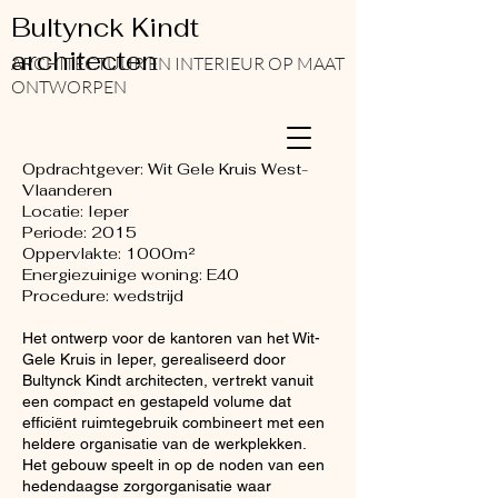
Bultynck Kindt
architecten
ARCHITECTUUR EN INTERIEUR OP MAAT
ONTWORPEN
Opdrachtgever: Wit Gele Kruis West-
Vlaanderen
Locatie: Ieper
Periode: 2015
Oppervlakte: 1000
m²
Energiezuinige woning: E40
Procedure: wedstrijd
Het ontwerp voor de kantoren van het Wit-
Gele Kruis in Ieper, gerealiseerd door
Bultynck Kindt architecten, vertrekt vanuit
een compact en gestapeld volume dat
efficiënt ruimtegebruik combineert met een
heldere organisatie van de werkplekken.
Het gebouw speelt in op de noden van een
hedendaagse zorgorganisatie waar