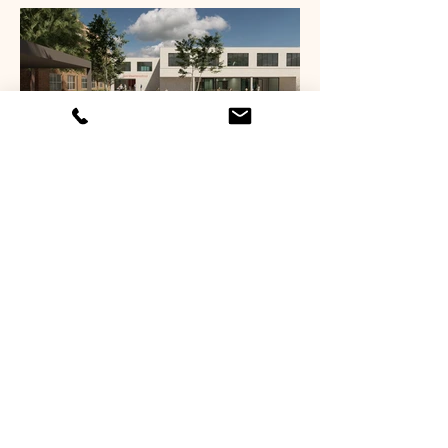
BULTYNCK KINDT ARCHITECTEN BV
Benedictijnenstraat 50
8310 Brugge